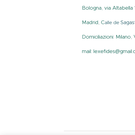
Bologna, via Altabella
M
adrid, C
Sagas
alle de
Domiciliazioni: Milano
mail: lexefides@gmail