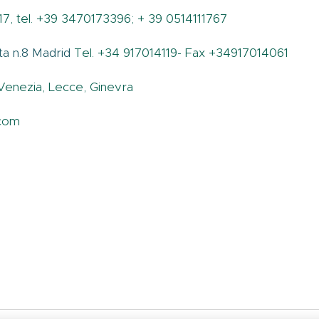
 17, tel. +39 3470173396; + 39 0514111767
Tel. +34 917014119- Fax +34917014061
ta n.8 Madrid
, Venezia, Lecce, Ginevra
.com