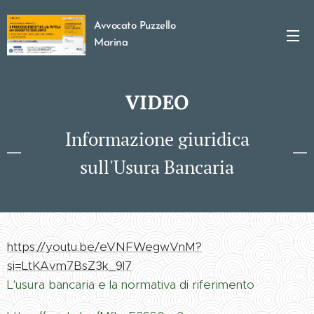
Avvocato Puzzello
Marina
VIDEO
Informazione giuridica
sull'Usura Bancaria
https://youtu.be/eVNFWegwVnM?
si=LtKAvm7BsZ3k_9l7
L'usura bancaria e la normativa di riferimento