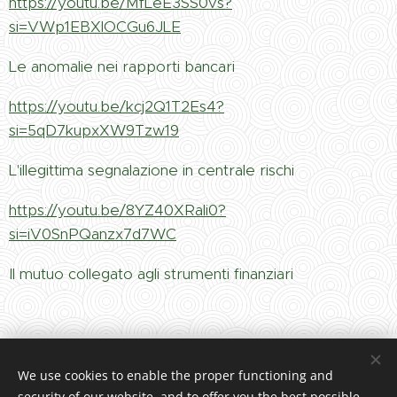
https://youtu.be/MfLeE3SS0vs?
si=VWp1EBXlOCGu6JLE
Le anomalie nei rapporti bancari
https://youtu.be/kcj2Q1T2Es4?
si=5qD7kupxXW9Tzw19
L'illegittima segnalazione in centrale rischi
https://youtu.be/8YZ40XRali0?
si=iV0SnPQanzx7d7WC
Il mutuo collegato agli strumenti finanziari
Studio Legale Puzzello
We use cookies to enable the proper functioning and
security of our website, and to offer you the best possible